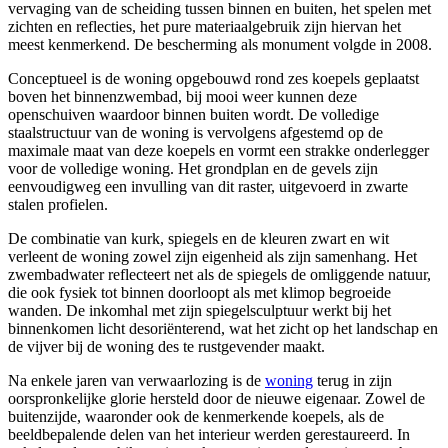
vervaging van de scheiding tussen binnen en buiten, het spelen met
zichten en reflecties, het pure materiaalgebruik zijn hiervan het
meest kenmerkend. De bescherming als monument volgde in 2008.
Conceptueel is de woning opgebouwd rond zes koepels geplaatst
boven het binnenzwembad, bij mooi weer kunnen deze
openschuiven waardoor binnen buiten wordt. De volledige
staalstructuur van de woning is vervolgens afgestemd op de
maximale maat van deze koepels en vormt een strakke onderlegger
voor de volledige woning. Het grondplan en de gevels zijn
eenvoudigweg een invulling van dit raster, uitgevoerd in zwarte
stalen profielen.
De combinatie van kurk, spiegels en de kleuren zwart en wit
verleent de woning zowel zijn eigenheid als zijn samenhang. Het
zwembadwater reflecteert net als de spiegels de omliggende natuur,
die ook fysiek tot binnen doorloopt als met klimop begroeide
wanden. De inkomhal met zijn spiegelsculptuur werkt bij het
binnenkomen licht desoriënterend, wat het zicht op het landschap en
de vijver bij de woning des te rustgevender maakt.
Na enkele jaren van verwaarlozing is de
woning
terug in zijn
oorspronkelijke glorie hersteld door de nieuwe eigenaar. Zowel de
buitenzijde, waaronder ook de kenmerkende koepels, als de
beeldbepalende delen van het interieur werden gerestaureerd. In