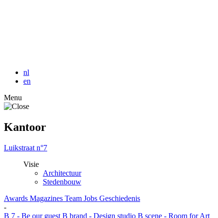
nl
en
Menu
Kantoor
Luikstraat n°7
Visie
Architectuur
Stedenbouw
Awards
Magazines
Team
Jobs
Geschiedenis
-
B 7 - Be our guest
B brand - Design studio
B scene - Room for Art