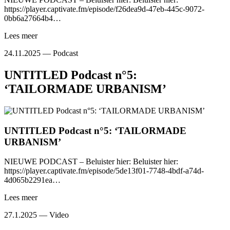
https://player.captivate.fm/episode/f26dea9d-47eb-445c-9072-
0bb6a27664b4…
Lees meer
24.11.2025 —
Podcast
UNTITLED Podcast n°5:
‘TAILORMADE URBANISM’
UNTITLED Podcast n°5: ‘TAILORMADE
URBANISM’
NIEUWE PODCAST – Beluister hier: Beluister hier:
https://player.captivate.fm/episode/5de13f01-7748-4bdf-a74d-
4d065b2291ea…
Lees meer
27.1.2025 —
Video